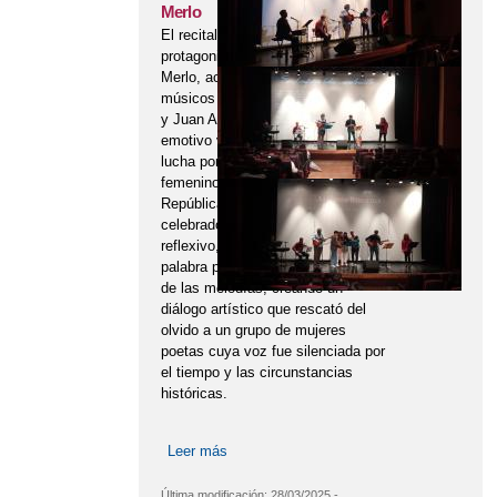
Merlo
El recital poético musical
protagonizado por la poeta Pepa
Merlo, acompañada por los
músicos Moncho Otero, Rafa Mora
y Juan Antonio Loro, fue un
emotivo viaje al corazón de la
lucha por los derechos civiles
femeninos durante la Segunda
República española. El evento,
celebrado en un ambiente íntimo y
reflexivo, combinó la fuerza de la
palabra poética con la profundidad
de las melodías, creando un
diálogo artístico que rescató del
olvido a un grupo de mujeres
poetas cuya voz fue silenciada por
el tiempo y las circunstancias
históricas.
Leer más
sobre Recital poético musical Pepa
Merlo
Última modificación:
28/03/2025 -