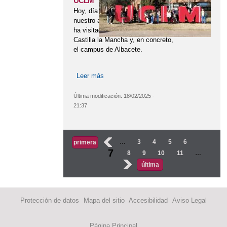
UCLM
Hoy, día de los enamorados,
nuestro alumnado de Bachillerato
ha visitado la Universidad de
Castilla la Mancha y, en concreto,
el campus de Albacete.
Leer más
sobre Visita al campus de Albacete
UCLM
Última modificación:
18/02/2025 -
21:37
Páginas
‹
…
3
4
5
6
primera
7
8
9
10
11
…
›
última
Protección de datos
Mapa del sitio
Accesibilidad
Aviso Legal
Página Principal