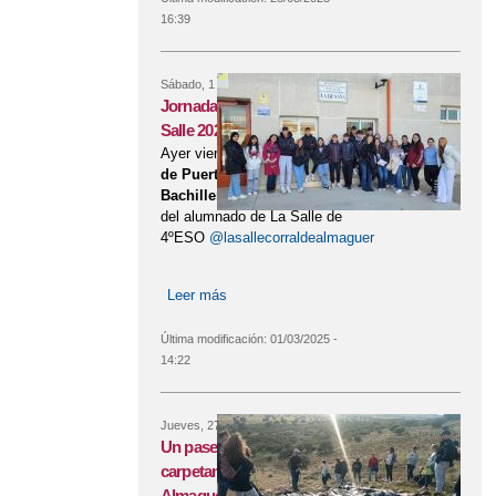
16:39
Sábado, 1 Marzo, 2025
Jornada Puertas Abiertas La
Salle 2025
Ayer viernes tuvimos la
Jornada
de Puertas Abiertas para
Bachillerato
, recibiendo la visita
del alumnado de La Salle de
4ºESO
@lasallecorraldealmaguer
Leer más
sobre Jornada Puertas Abiertas La
Salle 2025
Última modificación:
01/03/2025 -
14:22
Jueves, 27 Febrero, 2025
Un paseo por la historia
carpetana de Corral de
Almaguer