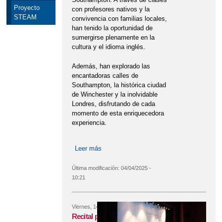
Proyecto
con profesores nativos y la
STEAM
convivencia con familias locales,
han tenido la oportunidad de
sumergirse plenamente en la
cultura y el idioma inglés.
Además, han explorado las
encantadoras calles de
Southampton, la histórica ciudad
de Winchester y la inolvidable
Londres, disfrutando de cada
momento de esta enriquecedora
experiencia.
Leer más
sobre Inmersión lingüística en
Southampton
Última modificación:
04/04/2025 -
10:21
Viernes, 14 Marzo, 2025
Recital poético musical Pepa