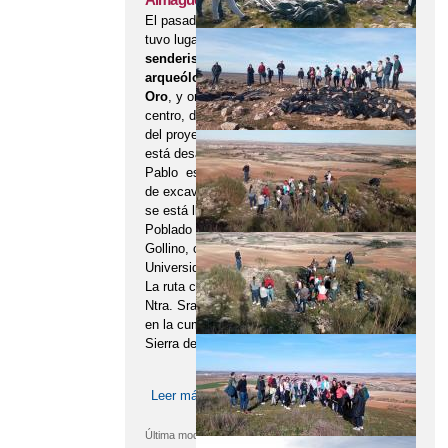
El pasado jueves 26 de febrero
tuvo lugar una
ruta de
senderismo guiada por el
arqueólogo Pablo Sánchez de
Oro
, y organizada por nuestro
centro, dentro de las actividades
del proyecto de innovación que se
está desarrollando este curso.
Pablo es el director del proyecto
de excavación arqueológica que
se está llevando a abo en el
Poblado Carpetano del Cerro
Gollino, con la tutorización de la
Universidad Autónoma de Madrid.
La ruta comenzó en la Ermita de
Ntra. Sra. de La Muela, con parada
en la cumbre del Cerro Gollino o
Sierra de Almaguer.
Leer más
sobre Un paseo por la historia
carpetana de Corral de Almaguer
Última modificación:
27/02/2025 -