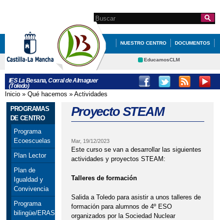
Pasar al
contenido
Search this site
Formulario de
principal
búsqueda
NUESTRO CENTRO
DOCUMENTOS
SECRETARÍA
EducamosCLM
Delphos
PROGRAMAS DE CENTRO
IES La Besana, Corral de Almaguer
(Toledo)
Educación
Cultura
DEPARTAMENTOS
Inicio
»
Qué hacemos
»
Actividades
Se encuentra usted aquí
Deportes
CRFP
Proyecto STEAM
PROGRAMAS
Contacto
DE CENTRO
Programa
Ecoescuelas
Mar, 19/12/2023
Este curso se van a desarrollar las siguientes
Plan Lector
actividades y proyectos STEAM:
Plan de
Talleres de formación
Igualdad y
Convivencia
Salida a Toledo para asistir a unos talleres de
Programa
formación para alumnos de 4º ESO
bilingüe/ERASMUS+
organizados por la Sociedad Nuclear