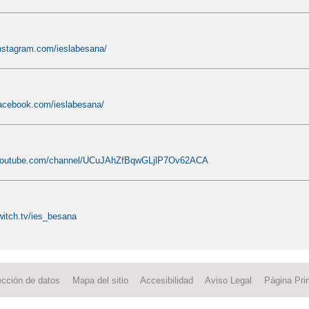
instagram.com/ieslabesana/
facebook.com/ieslabesana/
.youtube.com/channel/UCuJAhZfBqwGLjlP7Ov62ACA
witch.tv/ies_besana
ección de datos
Mapa del sitio
Accesibilidad
Aviso Legal
Página Prin