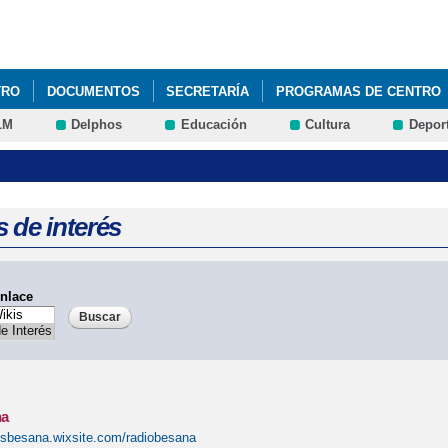
Pasar al
contenido
principal
TRO
DOCUMENTOS
SECRETARÍA
PROGRAMAS DE CENTRO
LM
Delphos
Educación
Cultura
Depor
 de interés
nlace
na
iesbesana.wixsite.com/radiobesana