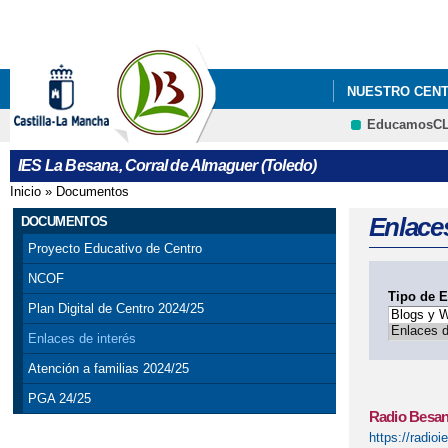
NUESTRO CEN
EducamosC
IES La Besana, Corral de Almaguer (Toledo)
Inicio
»
Documentos
Se encuentra usted aquí
Enlaces
DOCUMENTOS
Proyecto Educativo de Centro
NCOF
Tipo de E
Plan Digital de Centro 2024/25
Enlaces de interés
Atención a familias 2024/25
PGA 24/25
Radio Besa
https://radio