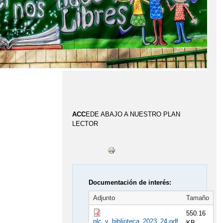
Proyecto
STEAM
ACC
EDE ABAJO A NUESTRO PLAN
LECTOR
Documentación de interés:
Adjunto
Tamaño
550.16
plc_y_biblioteca_2023_24.pdf
KB