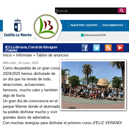
Pasar al
contenido
Search this site
Formulario de
principal
búsqueda
NUESTRO CENTRO
DOCUMENTOS
SECRETARÍA
EducamosCLM
Delphos
PROGRAMAS DE CENTRO
IES La Besana, Corral de Almaguer
(Toledo)
Educación
Cultura
DEPARTAMENTOS
Inicio
»
Infórmate
»
Tablón de anuncios
Se encuentra usted aquí
Deportes
CRFP
Miércoles, 18 Junio, 2025
Contacto
Como despedida de un gran curso
2024/2025 hemos disfrutado de
un día que ha tenido de todo,
atracciones, actuaciones,
famosos, mucho calor y también
algo de lluvia.
Un gran día de convivencia en el
parque Warner donde el alumnado
ha podido disfrutar mucho y vivir
grandes dosis de adrenalina.
Con muchas energías para disfrutar el próximo curso ¡FELIZ VERANO!