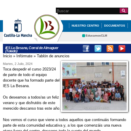
Pasar al
contenido
Search this site
Formulario de
principal
búsqueda
NUESTRO CENTRO
DOCUMENTOS
SECRETARÍA
EducamosCLM
Delphos
PROGRAMAS DE CENTRO
IES La Besana, Corral de Almaguer
(Toledo)
Educación
Cultura
DEPARTAMENTOS
Inicio
»
Infórmate
»
Tablón de anuncios
Se encuentra usted aquí
Deportes
CRFP
Martes, 2 Julio, 2024
Contacto
Toca despedir el curso 2023/24
de parte de todo el equipo
docente que ha formado parte del
IES La Besana.
Os deseamos a todos/as un feliz
verano y que disfrutéis de este
merecido descanso tras este año.
Nos vemos el curso que viene a todos aquellos que continuáis formando
parte de esta comunidad educativa y, a los que comenzáis una nueva
etapa fuera del centro, desearos toda la suerte del mundo